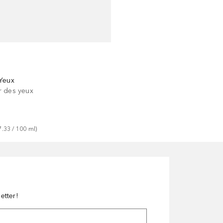
Yeux
r des yeux
7.33
 / 
100
ml
)
etter!