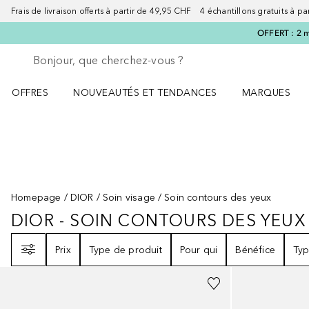
Frais de livraison offerts à partir de 49,95 CHF 4 échantillons gratuits à p
OFFERT : 2 m
Retourner
Exécuter la recherche
OFFRES
NOUVEAUTÉS ET TENDANCES
MARQUES
Ouvrir OFFRES le menu
Ouvrir NOUVEAUTÉS ET TENDANCES le menu
Ouvrir MARQU
Homepage
DIOR
Soin visage
Soin contours des yeux
DIOR - SOIN CONTOURS DES YEUX
DIOR - SOIN CONTOURS DES YE
Filtre
Prix
Type de produit
Pour qui
Bénéfice
Typ