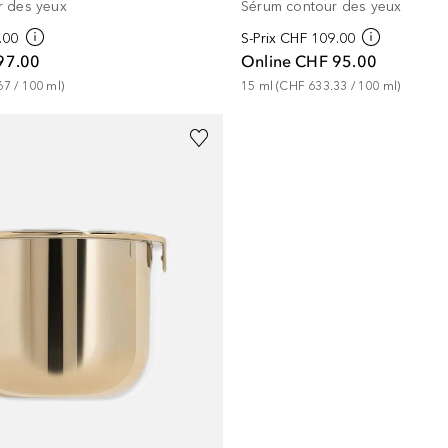
r des yeux
Sérum contour des yeux
.00
S-Prix
CHF 109.00
97.00
Online
CHF 95.00
67
 / 
100
ml
)
15
ml
 (
CHF 633.33
 / 
100
ml
)