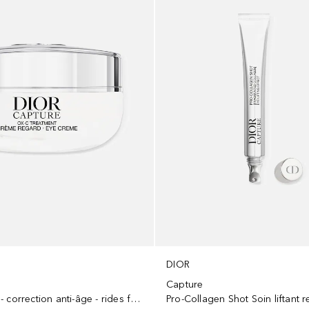
DIOR
Capture
Crème regard - correction anti-âge - rides fermeté, cernes et poches