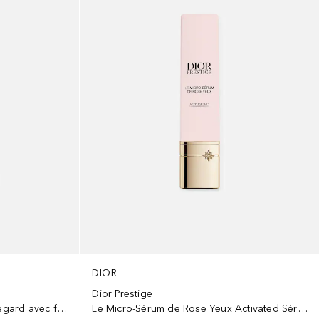
DIOR
Dior Prestige
Pro-Collagen Shot Soin liftant regard avec fragment de collagène biotech
Le Micro-Sérum de Rose Yeux Activated Sérum yeux régénérant