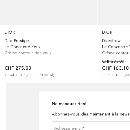
DIOR
DIOR
Dior Prestige
Diorshow
Le Concentré Yeux
Le Concentre 
Crème contour des yeux
Crème contou
CHF 233.00
CHF 275.00
CHF 163.10
15
ml
 (
CHF 1,833.33
 / 
100
ml
)
15
ml
 (
CHF 1,08
Ne manquez rien!
Abonnez-vous dès maintenant à la newsl
Adresse e-mail
*