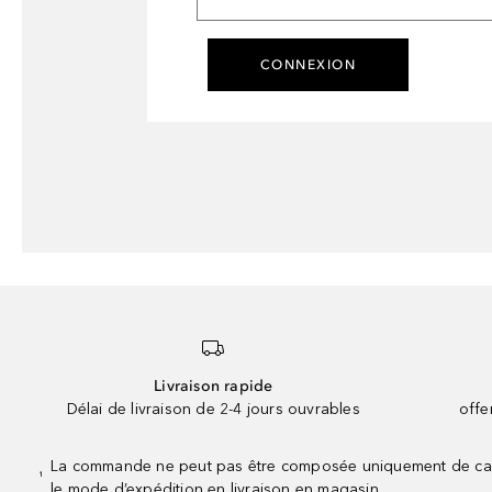
CONNEXION
Livraison rapide
Délai de livraison de 2-4 jours ouvrables
offe
La commande ne peut pas être composée uniquement de calend
¹
le mode d’expédition en livraison en magasin.