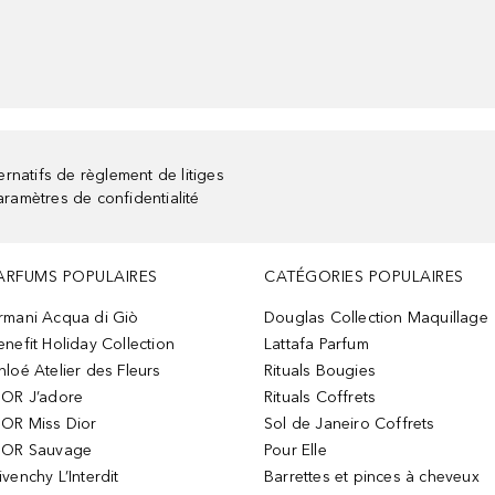
rnatifs de règlement de litiges
aramètres de confidentialité
ARFUMS POPULAIRES
CATÉGORIES POPULAIRES
rmani Acqua di Giò
Douglas Collection Maquillage
enefit Holiday Collection
Lattafa Parfum
hloé Atelier des Fleurs
Rituals Bougies
IOR J’adore
Rituals Coffrets
IOR Miss Dior
Sol de Janeiro Coffrets
IOR Sauvage
Pour Elle
ivenchy L’Interdit
Barrettes et pinces à cheveux