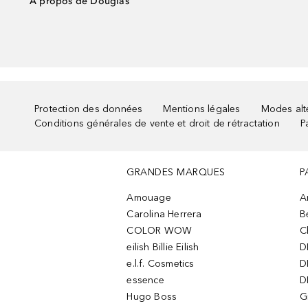
À propos de Douglas
Protection des données
Mentions légales
Modes alte
Conditions générales de vente et droit de rétractation
P
GRANDES MARQUES
P
Amouage
A
Carolina Herrera
B
COLOR WOW
C
eilish Billie Eilish
D
e.l.f. Cosmetics
D
essence
D
Hugo Boss
G