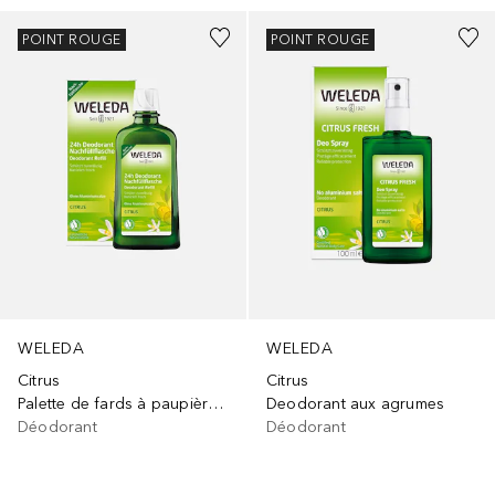
POINT ROUGE
POINT ROUGE
WELEDA
WELEDA
Citrus
Citrus
Palette de fards à paupières Slim Pro Natural Spirit
Deodorant aux agrumes
Déodorant
Déodorant