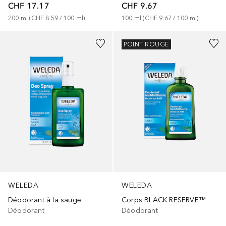
CHF 17.17
CHF 9.67
200
ml
 (
CHF 8.59
 / 
100
ml
)
100
ml
 (
CHF 9.67
 / 
100
ml
)
POINT ROUGE
WELEDA
WELEDA
Déodorant à la sauge
Corps BLACK RESERVE™
Déodorant
Déodorant