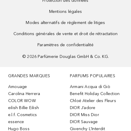
Protection des données
Mentions légales
Modes alternatifs de règlement de litiges
Conditions générales de vente et droit de rétractation
Paramètres de confidentialité
©
2026
Parfümerie Douglas GmbH & Co. KG.
GRANDES MARQUES
PARFUMS POPULAIRES
Amouage
Armani Acqua di Giò
Carolina Herrera
Benefit Holiday Collection
COLOR WOW
Chloé Atelier des Fleurs
eilish Billie Eilish
DIOR J’adore
e.l.f. Cosmetics
DIOR Miss Dior
essence
DIOR Sauvage
Hugo Boss
Givenchy L’Interdit