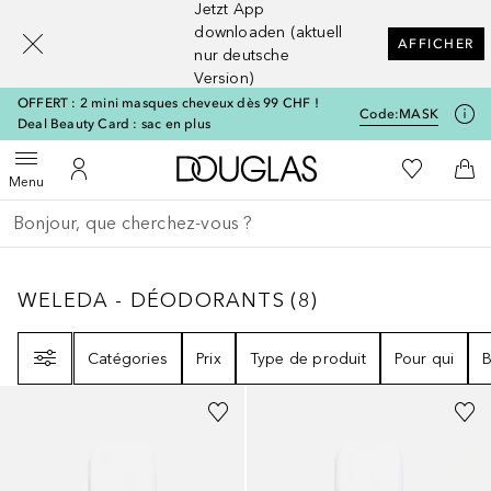
Jetzt App
[navigation.slideout.screenreader]
downloaden (aktuell
AFFICHER
nur deutsche
Version)
OFFERT : 2 mini masques cheveux dès 99 CHF !
Code:
MASK
Deal Beauty Card : sac en plus
Vers l'accueil Douglas
Vers Ma Li
Ouvrir le menu
Vers Mon Compte
Vers
Menu
Retourner
Exécuter la recherche
WELEDA - DÉODORANTS
8
RÉSULTATS
WELEDA - DÉODORANTS
(
8
)
Filtre
Catégories
Prix
Type de produit
Pour qui
B