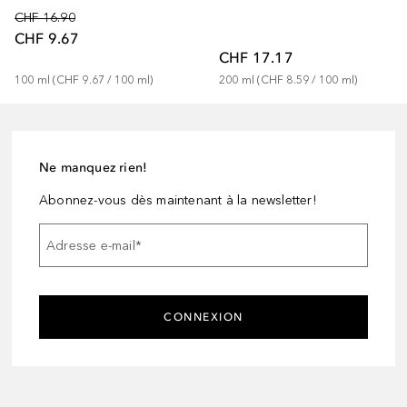
CHF 16.90
CHF 9.67
CHF 17.17
100
ml
 (
CHF 9.67
 / 
100
ml
)
200
ml
 (
CHF 8.59
 / 
100
ml
)
Ne manquez rien!
Abonnez-vous dès maintenant à la newsletter!
Adresse e-mail
*
CONNEXION