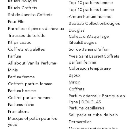
Rituals Bougies
Top 10 parfums femme
Rituals Coffrets
Top 10 parfums homme
Sol de Janeiro Coffrets
Armani Parfum homme
Pour Elle
Baobab CollectionBougies
Barrettes et pinces à cheveux
Douglas
Trousses de toilette
CollectionMaquillage
Kit pinceaux
RitualsBougies
Coffrets et palettes
Sol de JaneiroParfum
Parfum
Yves Saint LaurentCoffrets
parfum femme
All about: Vanilla Perfume
Coloration temporaire
Minis
Bijoux
Parfum femme
Miroir
Coffrets parfum femme
Coffrets
Parfum homme
Parfum oriental » Boutique en
Coffret parfum homme
ligne | DOUGLAS
Parfums niche
Parfums capillaires
Promotions
Sel, perle et cube de bain
Masque et patch pour les
Dermaroller
yeux
Masque et patch pour les