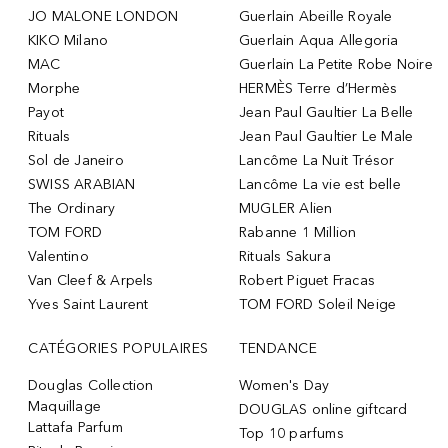
JO MALONE LONDON
Guerlain Abeille Royale
KIKO Milano
Guerlain Aqua Allegoria
MAC
Guerlain La Petite Robe Noire
Morphe
HERMÈS Terre d’Hermès
Payot
Jean Paul Gaultier La Belle
Rituals
Jean Paul Gaultier Le Male
Sol de Janeiro
Lancôme La Nuit Trésor
SWISS ARABIAN
Lancôme La vie est belle
The Ordinary
MUGLER Alien
TOM FORD
Rabanne 1 Million
Valentino
Rituals Sakura
Van Cleef & Arpels
Robert Piguet Fracas
Yves Saint Laurent
TOM FORD Soleil Neige
CATÉGORIES POPULAIRES
TENDANCE
Douglas Collection
Women's Day
Maquillage
DOUGLAS online giftcard
Lattafa Parfum
Top 10 parfums