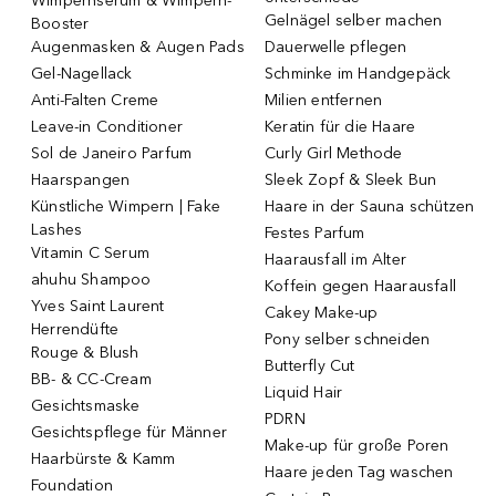
Wimpernserum & Wimpern-
Gelnägel selber machen
Booster
Augenmasken & Augen Pads
Dauerwelle pflegen
Gel-Nagellack
Schminke im Handgepäck
Anti-Falten Creme
Milien entfernen
Leave-in Conditioner
Keratin für die Haare
Sol de Janeiro Parfum
Curly Girl Methode
Haarspangen
Sleek Zopf & Sleek Bun
Künstliche Wimpern | Fake
Haare in der Sauna schützen
Lashes
Festes Parfum
Vitamin C Serum
Haarausfall im Alter
ahuhu Shampoo
Koffein gegen Haarausfall
Yves Saint Laurent
Cakey Make-up
Herrendüfte
Pony selber schneiden
Rouge & Blush
Butterfly Cut
BB- & CC-Cream
Liquid Hair
Gesichtsmaske
PDRN
Gesichtspflege für Männer
Make-up für große Poren
Haarbürste & Kamm
Haare jeden Tag waschen
Foundation