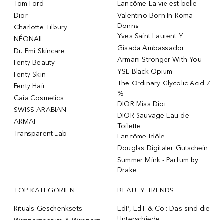
Tom Ford
Lancôme La vie est belle
Dior
Valentino Born In Roma
Donna
Charlotte Tilbury
Yves Saint Laurent Y
NÉONAIL
Gisada Ambassador
Dr. Emi Skincare
Armani Stronger With You
Fenty Beauty
YSL Black Opium
Fenty Skin
The Ordinary Glycolic Acid 7
Fenty Hair
%
Caia Cosmetics
DIOR Miss Dior
SWISS ARABIAN
DIOR Sauvage Eau de
ARMAF
Toilette
Transparent Lab
Lancôme Idôle
Douglas Digitaler Gutschein
Summer Mink - Parfum by
Drake
TOP KATEGORIEN
BEAUTY TRENDS
Rituals Geschenksets
EdP, EdT & Co.: Das sind die
Unterschiede